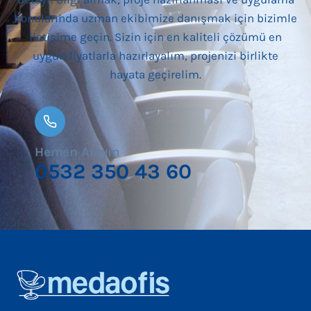
konularında uzman ekibimize danışmak için bizimle
iletişime geçin. Sizin için en kaliteli çözümü en
uygun fiyatlarla hazırlayalım, projenizi birlikte
hayata geçirelim.
Hemen Arayın
0532 350 43 60