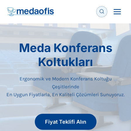
İçeriğe
geç
Meda Konferans
Koltukları
Ergonomik ve Modern Konferans Koltuğu
Çeşitlerinde
En Uygun Fiyatlarla, En Kaliteli Çözümleri Sunuyoruz.
Fiyat Teklifi Alın