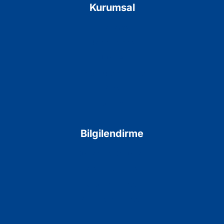
Kurumsal
Anasayfa
Hakkımızda
Ürünler
Sık Sorulan Sorular
Blog
İletişim
Bilgilendirme
Kullanım Koşulları
Garanti Koşulları
Çerez Politikası
Gizlilik Politikası