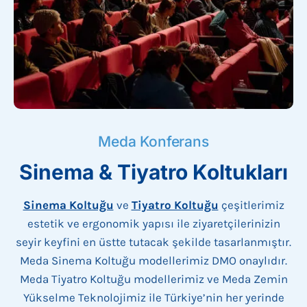
Meda Konferans
Sinema & Tiyatro Koltukları
Sinema Koltuğu
ve
Tiyatro Koltuğu
çeşitlerimiz
estetik ve ergonomik yapısı ile ziyaretçilerinizin
seyir keyfini en üstte tutacak şekilde tasarlanmıştır.
Meda Sinema Koltuğu modellerimiz DMO onaylıdır.
Meda Tiyatro Koltuğu modellerimiz ve Meda Zemin
Yükselme Teknolojimiz ile Türkiye’nin her yerinde