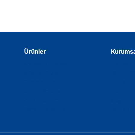
Ürünler
Kurumsa
Konferans Koltukları
Anasayfa
Sinema Koltukları
Hakkımız
Tiyatro Koltukları
Ürünler
Akustik Paneller
Sık Sorula
Okul Mobilyaları
Blog
Zemin Yükseltme
İletişim