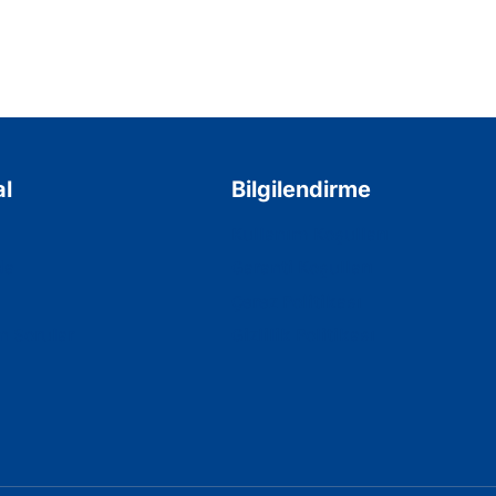
l
Bilgilendirme
Kullanım Koşulları
da
Garanti Koşulları
Çerez Politikası
n Sorular
Gizlilik Politikası