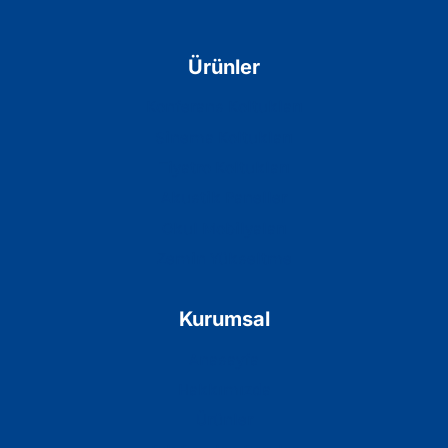
Ürünler
Konferans Koltukları
Sinema Koltukları
Tiyatro Koltukları
Akustik Paneller
Okul Mobilyaları
Zemin Yükseltme
Kurumsal
Anasayfa
Hakkımızda
Ürünler