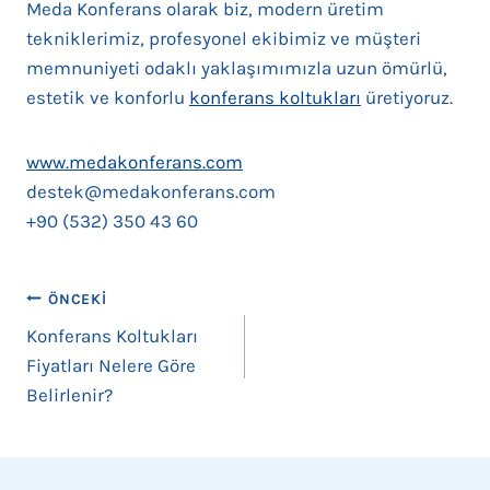
Meda Konferans olarak biz, modern üretim
tekniklerimiz, profesyonel ekibimiz ve müşteri
memnuniyeti odaklı yaklaşımımızla uzun ömürlü,
estetik ve konforlu
konferans koltukları
üretiyoruz.
www.medakonferans.com
destek@medakonferans.com
+90 (532) 350 43 60
Yazı
ÖNCEKI
Konferans Koltukları
gezinmesi
Fiyatları Nelere Göre
Belirlenir?