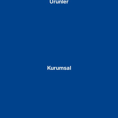
Ürünler
Konferans Koltukları
Sinema Koltukları
Tiyatro Koltukları
Akustik Paneller
Okul Mobilyaları
Zemin Yükseltme
Kurumsal
Anasayfa
Hakkımızda
Ürünler
Sık Sorulan Sorular
Blog