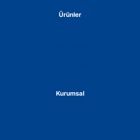
Ürünler
Konferans Koltukları
Sinema Koltukları
Tiyatro Koltukları
Akustik Paneller
Okul Mobilyaları
Zemin Yükseltme
Kurumsal
Anasayfa
Hakkımızda
Ürünler
Sık Sorulan Sorular