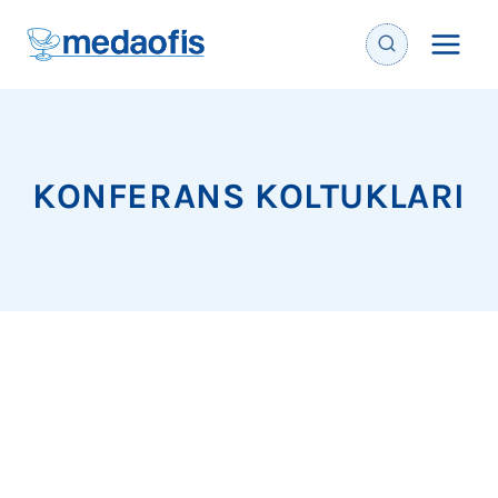
İçeriğe
geç
KONFERANS KOLTUKLARI