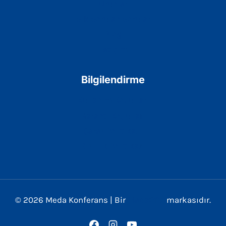
Ürünler
Sık Sorulan Sorular
Blog
İletişim
Bilgilendirme
Kullanım Koşulları
Garanti Koşulları
Çerez Politikası
Gizlilik Politikası
© 2026 Meda Konferans | Bir
MedaOfis
markasıdır.