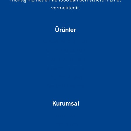
vermektedir.
Ürünler
Konferans Koltukları
Sinema Koltukları
Tiyatro Koltukları
Akustik Paneller
Okul Mobilyaları
Zemin Yükseltme
Kurumsal
Anasayfa
Hakkımızda