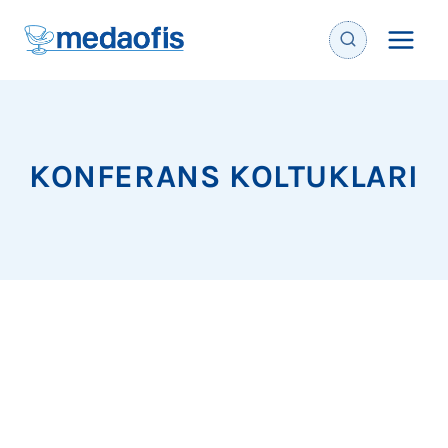
İçeriğe
geç
KONFERANS KOLTUKLARI