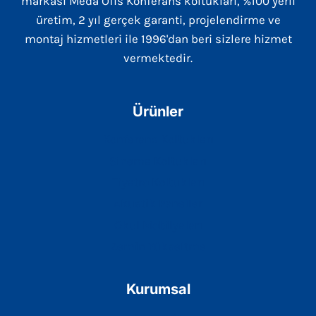
markası Meda Ofis Konferans koltukları, %100 yerli
üretim, 2 yıl gerçek garanti, projelendirme ve
montaj hizmetleri ile 1996'dan beri sizlere hizmet
vermektedir.
Ürünler
Konferans Koltukları
Sinema Koltukları
Tiyatro Koltukları
Akustik Paneller
Okul Mobilyaları
Zemin Yükseltme
Kurumsal