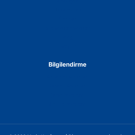
Anasayfa
Hakkımızda
Ürünler
Sık Sorulan Sorular
Blog
İletişim
Bilgilendirme
Kullanım Koşulları
Garanti Koşulları
Çerez Politikası
Gizlilik Politikası